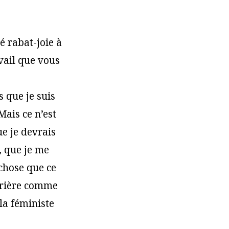
é rabat-joie à
avail que vous
s que je suis
Mais ce n’est
e je devrais
t, que je me
 chose que ce
arrière comme
la féministe