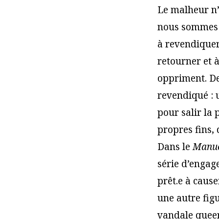
Le malheur n’e
nous sommes p
à revendiquer 
retourner et à
oppriment. De
revendiqué : u
pour salir la 
propres fins,
Dans le
Manuel
série d’engage
prêt.e à cause
une autre figu
vandale queer