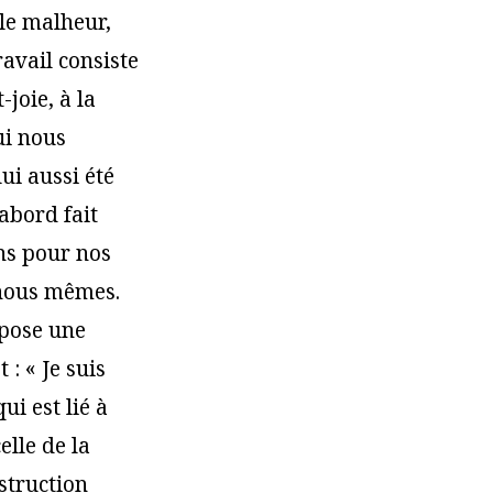
 le malheur,
avail consiste
-joie, à la
ui nous
ui aussi été
’abord fait
ons pour nos
 nous mêmes.
opose une
 : « Je suis
ui est lié à
elle de la
struction