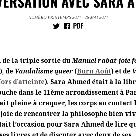
ERSATION AVEC SARA 
NUMÉRO PRINTEMPS 2024
- 26 MAI 2024
PDF
 de la triple sortie du
Manuel rabat-joie f
), de
Vandalisme queer
(
Burn Août
) et de
V
ors d’atteinte
), Sara Ahmed était à la lib
ouche dans le 11ème arrondissement à Par
ait pleine à craquer, les corps au contact 
a joie de rencontrer la philosophe bien viv
était l’occasion pour Sara Ahmed de lire 
ses livres et de discuter avec deux de ses