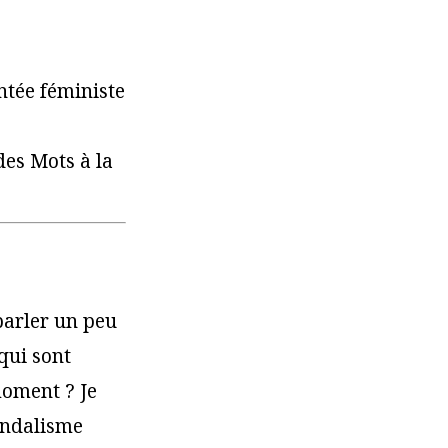
ntée féministe
des Mots à la
parler un peu
 qui sont
moment ? Je
vandalisme