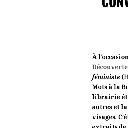
CONV
À l’occasion
Découverte
féministe
(
H
Mots à la B
librairie ét
autres et l
visages. C’
extraits de 