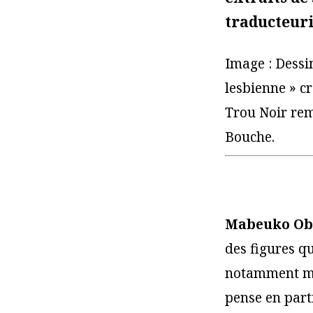
traducteur
Image : Dessi
lesbienne » c
Trou Noir rem
Bouche.
Mabeuko Obe
des figures qu
notamment mob
pense en part