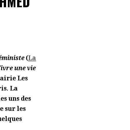
AHMED
éministe
(
La
ivre une vie
rairie Les
is. La
les uns des
e sur les
quelques