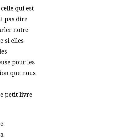
celle qui est
t pas dire
rler notre
 si elles
les
use pour les
ssion que nous
e petit livre
ue
 a