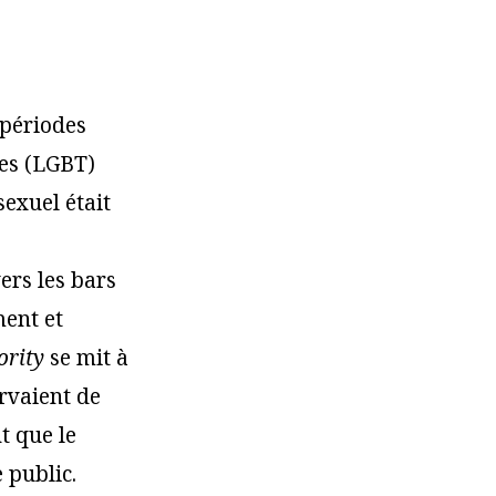
 périodes
res (LGBT)
exuel était
ers les bars
ment et
ority
se mit à
rvaient de
t que le
 public.