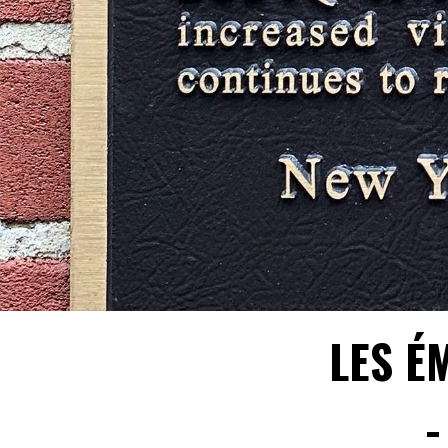
LES É
-