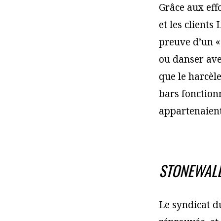
Grâce aux eff
et les clients
preuve d’un «
ou danser ave
que le harcèl
bars fonctionn
appartenaient
STONEWALL
Le syndicat du