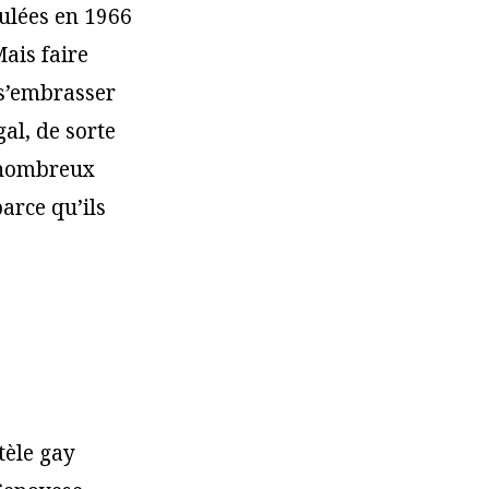
nulées en 1966
Mais faire
 s’embrasser
al, de sorte
e nombreux
arce qu’ils
tèle gay