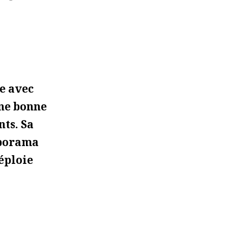
e avec
une bonne
nts. Sa
iaporama
éploie