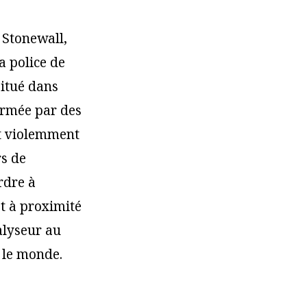
 Stonewall,
a police de
situé dans
ormée par des
it violemment
rs de
rdre à
et à proximité
alyseur au
 le monde.