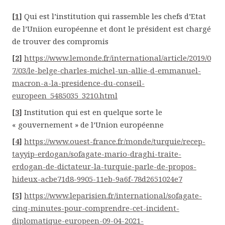
[
1
]
Qui est l’institution qui rassemble les chefs d’Etat
de l’Uniion européenne et dont le président est chargé
de trouver des compromis
[
2
]
https://www.lemonde.fr/international/article/2019/0
7/03/le-belge-charles-michel-un-allie-d-emmanuel-
macron-a-la-presidence-du-conseil-
europeen_5485035_3210.html
[
3
]
Institution qui est en quelque sorte le
« gouvernement » de l’Union européenne
[
4
]
https://www.ouest-france.fr/monde/turquie/recep-
tayyip-erdogan/sofagate-mario-draghi-traite-
erdogan-de-dictateur-la-turquie-parle-de-propos-
hideux-acbe71d8-9905-11eb-9a6f-78d2651024e7
[
5
]
https://www.leparisien.fr/international/sofagate-
cinq-minutes-pour-comprendre-cet-incident-
diplomatique-europeen-09-04-2021-