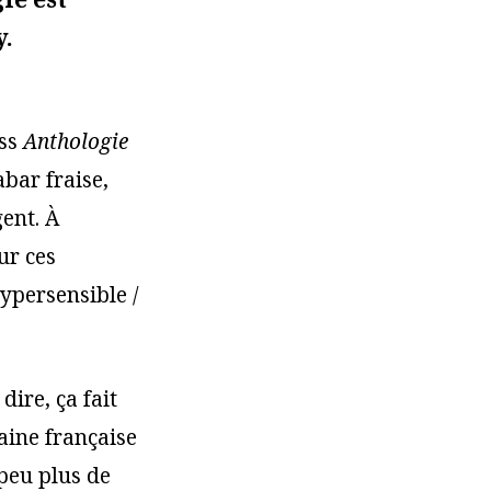
y.
ess
Anthologie
abar fraise,
gent. À
ur ces
hypersensible /
 dire, ça fait
aine française
 peu plus de