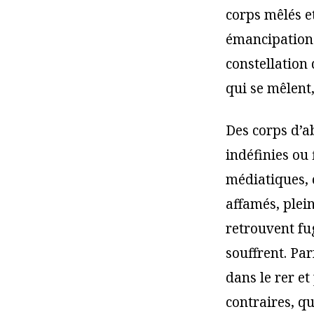
corps mêlés et
émancipation »
constellation 
qui se mêlent,
Des corps d’a
indéfinies ou
médiatiques, c
affamés, plein
retrouvent fu
souffrent. Pa
dans le rer et
contraires, q