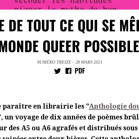
E DE TOUT CE QUI SE MÊ
MONDE QUEER POSSIBLE
NUMÉRO TREIZE
- 28 MARS 2021
PDF
 paraître en librairie les "
Anthologie do
", un voyage de dix années de poèmes brû
r des A5 ou A6 agrafés et distribués sou
 soirées entre deux bières. Cette antholog