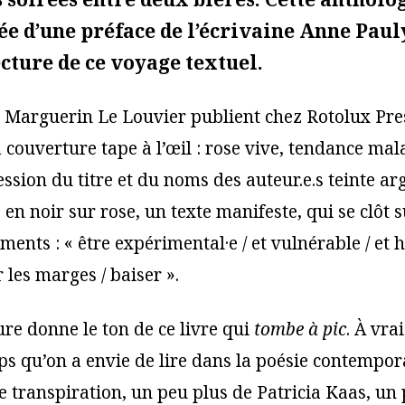
 d’une préface de l’écrivaine Anne Paul
ecture de ce voyage textuel.
et Marguerin Le Louvier publient chez Rotolux Pr
 couverture tape à l’œil : rose vive, tendance mal
sion du titre et du noms des auteur.e.s teinte ar
, en noir sur rose, un texte manifeste, qui se clôt s
ents : « être expérimental·e / et vulnérable / et 
r les marges / baiser ».
ure donne le ton de ce livre qui
tombe à pic
. À vrai
s qu’on a envie de lire dans la poésie contempor
e transpiration, un peu plus de Patricia Kaas, un