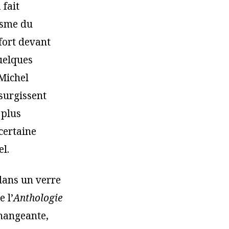
 fait
isme du
 fort devant
Quelques
 Michel
surgissent
 plus
 certaine
l.
 dans un verre
 l’
Anthologie
changeante,