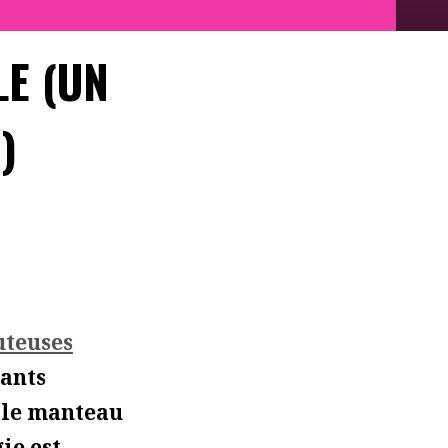
LE (UN
)
uteuses
lants
s le manteau
ie est