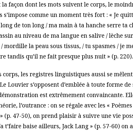
 la façon dont les mots suivent le corps, le moind
 s’impose comme un moment très fort : « Je quit
long de ton long / ma main à ta hanche serre ta cha
ssin au niveau de ma langue en salive / lèche sur 
 / mordille la peau sous tissus, / tu spasmes / je 
tre tandis qu’il ne fait presque plus nuit » (p. 220).
 corps, les registres linguistiques aussi se mêlent.
Le Louvier s’opposent d’emblée à toute forme de
a démonstration est extrêmement convaincante. Ell
théorie, l’outrance : on se régale avec les « Poèm
» (p. 47-50), on prend plaisir à suivre une vie pos
 t’faire baise ailleurs, Jack Lang » (p. 57-60) on a