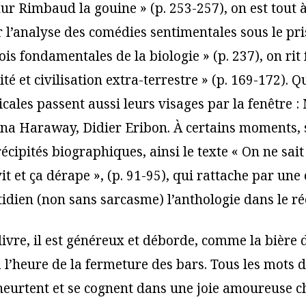
ur Rimbaud la gouine » (p. 253-257), on est tout à
 l’analyse des comédies sentimentales sous le pr
lois fondamentales de la biologie » (p. 237), on rit
é et civilisation extra-terrestre » (p. 169-172). 
ales passent aussi leurs visages par la fenêtre :
na Haraway, Didier Eribon. À certains moments, 
cipités biographiques, ainsi le texte « On ne sait
t et ça dérape », (p. 91-95), qui rattache par une
idien (non sans sarcasme) l’anthologie dans le rée
 livre, il est généreux et déborde, comme la bière
 l’heure de la fermeture des bars. Tous les mots de
heurtent et se cognent dans une joie amoureuse 