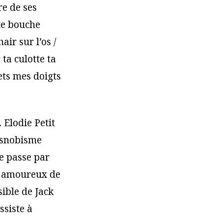
re de ses
te bouche
ir sur l’os /
ta culotte ta
mets mes doigts
 Elodie Petit
 snobisme
e passe par
es amoureux de
sible de Jack
ssiste à