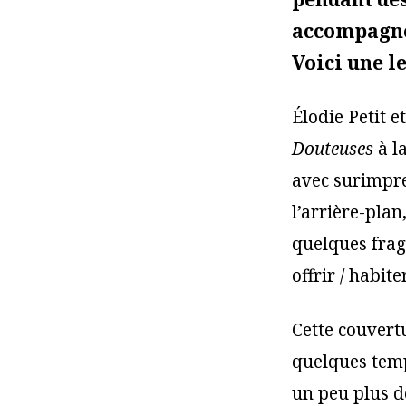
accompagnée
Voici une l
Élodie Petit 
Douteuses
à la
avec surimpres
l’arrière-plan
quelques fragm
offrir / habite
Cette couvert
quelques temp
un peu plus d