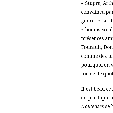
« Stupre, Arth
convaincu par
genre : « Les 
« homosexualit
présences amic
Foucault, Don
comme des pré
pourquoi on vi
forme de quot
Il est beau ce
en plastique à
Douteuses
se 