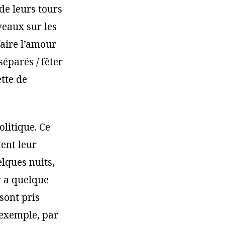
de leurs tours
veaux sur les
faire l’amour
séparés / fêter
tte de
litique. Ce
tent leur
lques nuits,
y a quelque
sont pris
 exemple, par