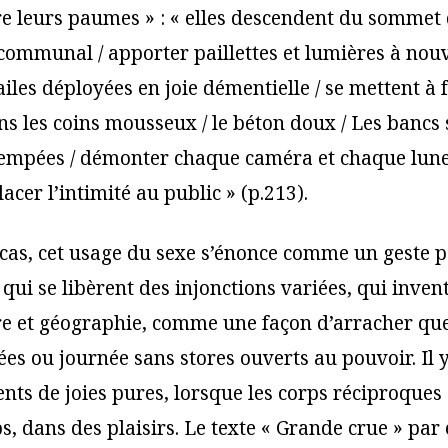
e leurs paumes » : « elles descendent du sommet 
l communal / apporter paillettes et lumières à nou
 ailes déployées en joie démentielle / se mettent à 
ns les coins mousseux / le béton doux / Les bancs 
trempées / démonter chaque caméra et chaque lune
lacer l’intimité au public » (p.213).
 cas, cet usage du sexe s’énonce comme un geste po
 qui se libèrent des injonctions variées, qui inven
re et géographie, comme une façon d’arracher que
ées ou journée sans stores ouverts au pouvoir. Il 
nts de joies pures, lorsque les corps réciproques 
s, dans des plaisirs. Le texte « Grande crue » par