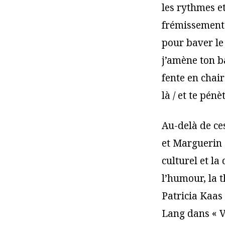
les rythmes et
frémissements
pour baver le 
j’amène ton ba
fente en chair
là / et te pénè
Au-delà de ces
et Marguerin 
culturel et l
l’humour, la 
Patricia Kaas 
Lang dans « Va