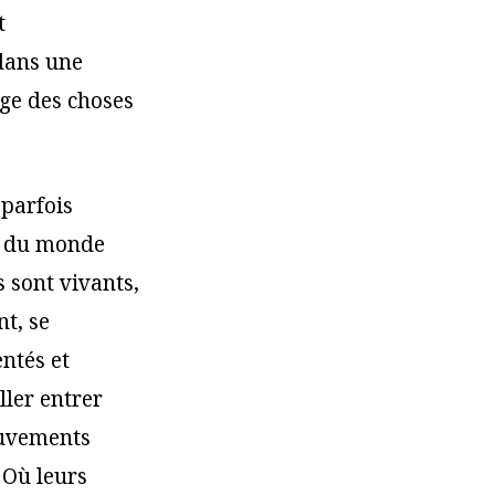
t
 dans une
oge des choses
 parfois
ts du monde
s sont vivants,
nt, se
ntés et
ller entrer
mouvements
 Où leurs