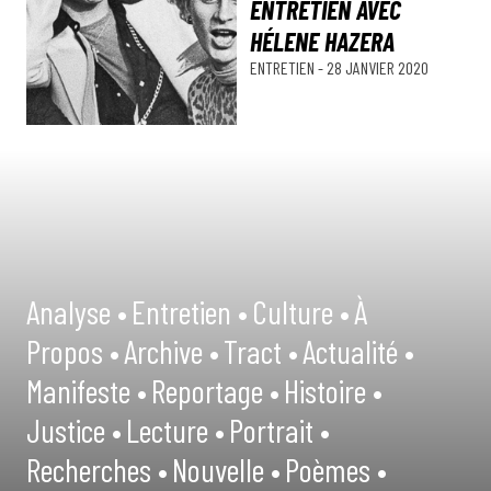
ENTRETIEN AVEC
HÉLENE HAZERA
ENTRETIEN
-
28 JANVIER 2020
Analyse •
Entretien •
Culture •
À
Propos •
Archive •
Tract •
Actualité •
Manifeste •
Reportage •
Histoire •
Justice •
Lecture •
Portrait •
Recherches •
Nouvelle •
Poèmes •