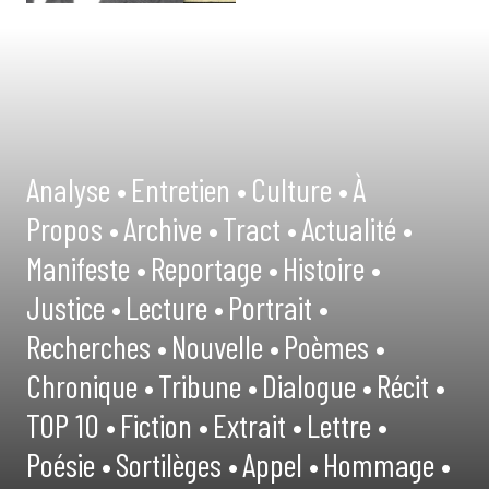
Analyse •
Entretien •
Culture •
À
Propos •
Archive •
Tract •
Actualité •
Manifeste •
Reportage •
Histoire •
Justice •
Lecture •
Portrait •
Recherches •
Nouvelle •
Poèmes •
Chronique •
Tribune •
Dialogue •
Récit •
TOP 10 •
Fiction •
Extrait •
Lettre •
Poésie •
Sortilèges •
Appel •
Hommage •