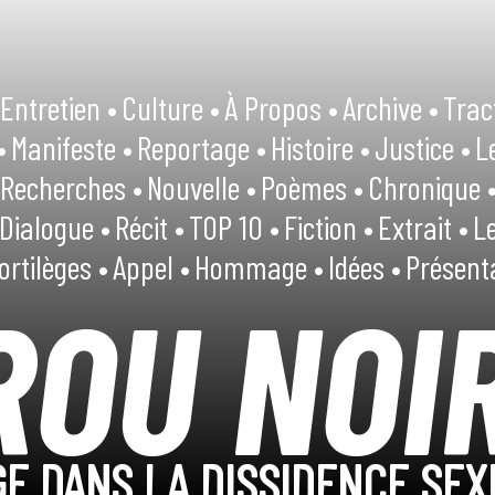
Entretien •
Culture •
À Propos •
Archive •
Trac
•
Manifeste •
Reportage •
Histoire •
Justice •
L
Recherches •
Nouvelle •
Poèmes •
Chronique 
Dialogue •
Récit •
TOP 10 •
Fiction •
Extrait •
Le
ortilèges •
Appel •
Hommage •
Idées •
Présent
ROU NOI
E DANS LA DISSIDENCE SEX