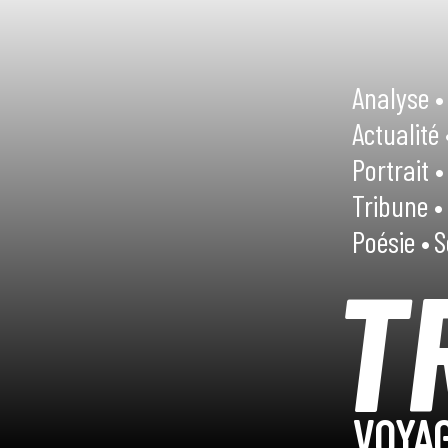
Analyse •
Actualité 
Portrait •
Tribune •
Poésie •
S
T
VOYAG