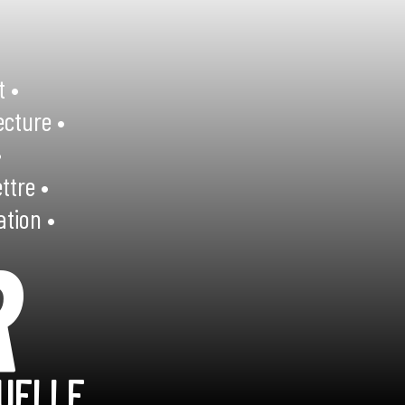
t •
ecture •
•
ttre •
ation •
R
UELLE