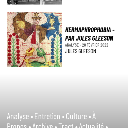
HERMAPHROPHOBIA -
PAR JULES GLEESON
ANALYSE
-
28 FÉVRIER 2022
JULES GLEESON
Analyse •
Entretien •
Culture •
À
Propos •
Archive •
Tract •
Actualité •