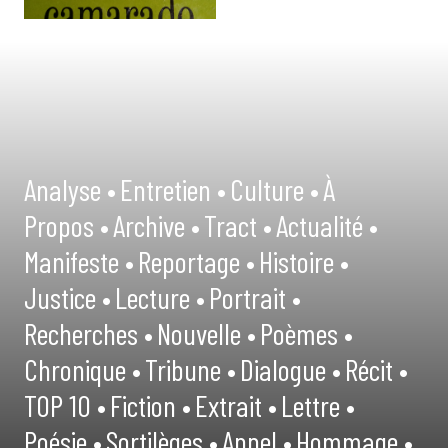
Analyse •
Entretien •
Culture •
À
Propos •
Archive •
Tract •
Actualité •
Manifeste •
Reportage •
Histoire •
Justice •
Lecture •
Portrait •
Recherches •
Nouvelle •
Poèmes •
Chronique •
Tribune •
Dialogue •
Récit •
TOP 10 •
Fiction •
Extrait •
Lettre •
Poésie •
Sortilèges •
Appel •
Hommage •