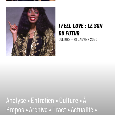
I FEEL LOVE : LE SON
DU FUTUR
CULTURE
-
28 JANVIER 2020
Analyse •
Entretien •
Culture •
À
Propos •
Archive •
Tract •
Actualité •