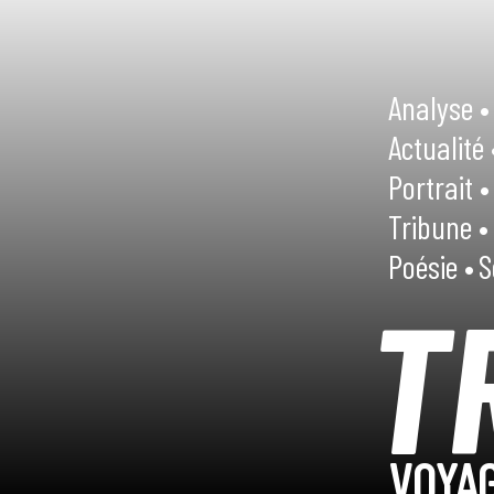
Analyse •
Actualité 
Portrait •
Tribune •
Poésie •
S
T
VOYAG