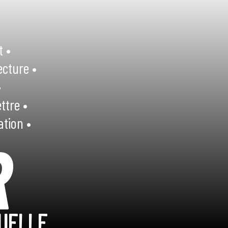
t •
ecture •
•
ttre •
ation •
R
UELLE