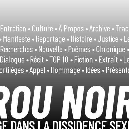
Entretien •
Culture •
À Propos •
Archive •
Trac
•
Manifeste •
Reportage •
Histoire •
Justice •
L
Recherches •
Nouvelle •
Poèmes •
Chronique 
Dialogue •
Récit •
TOP 10 •
Fiction •
Extrait •
Le
ortilèges •
Appel •
Hommage •
Idées •
Présent
ROU NOI
E DANS LA DISSIDENCE SEX