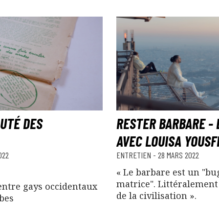
UTÉ DES
RESTER BARBARE -
AVEC LOUISA YOUSF
022
ENTRETIEN
-
28 MARS 2022
« Le barbare est un "bu
matrice". Littéralemen
entre gays occidentaux
de la civilisation ».
bes