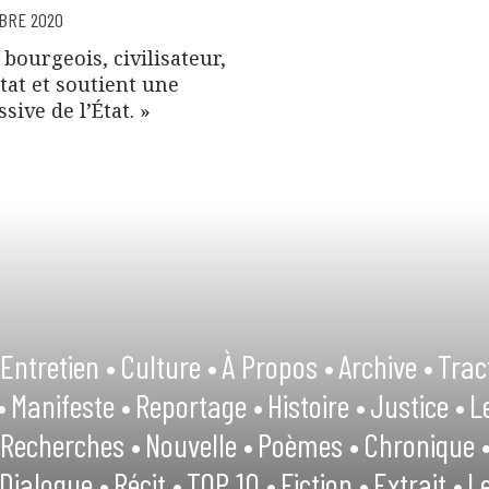
BRE 2020
bourgeois, civilisateur,
État et soutient une
sive de l’État. »
Entretien •
Culture •
À Propos •
Archive •
Trac
•
Manifeste •
Reportage •
Histoire •
Justice •
L
Recherches •
Nouvelle •
Poèmes •
Chronique 
Dialogue •
Récit •
TOP 10 •
Fiction •
Extrait •
Le