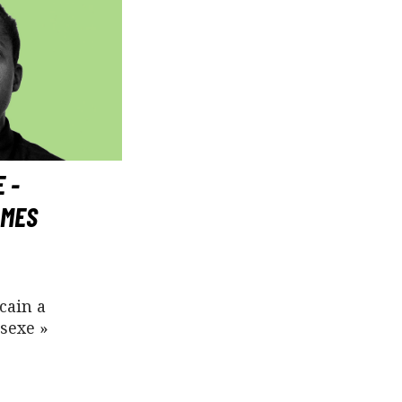
E -
AMES
cain a
sexe »