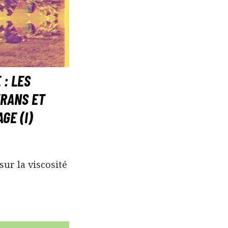
 : LES
TRANS ET
GE (I)
sur la viscosité