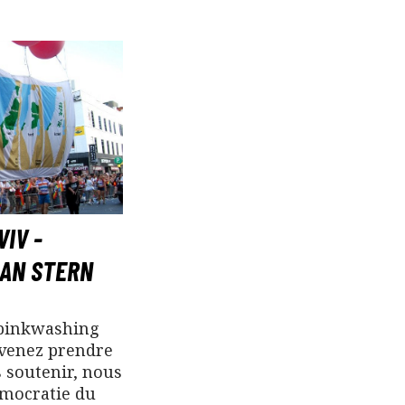
VIV -
EAN STERN
 pinkwashing
« venez prendre
s soutenir, nous
émocratie du