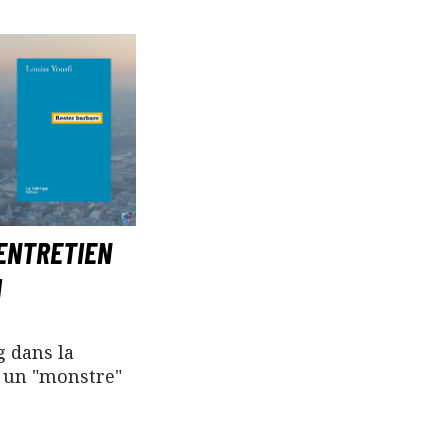
 ENTRETIEN
I
g dans la
t un "monstre"